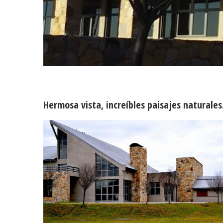
Nihuil Hotel
Hermosa vista, increíbles paisajes naturales