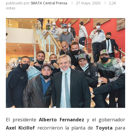
publicado por
SMATA Central Prensa
27 mayo, 2020
2,2K
vistas
El presidente
Alberto Fernandez
y el gobernador
Axel Kicillof
recorrieron la planta de
Toyota
para