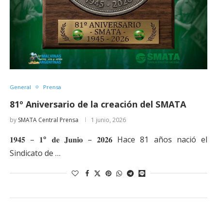
General
Prensa
81º Aniversario de la creación del SMATA
by
SMATA Central Prensa
1 junio, 2026
𝟏𝟗𝟒𝟓 – 𝟏° 𝐝𝐞 𝐉𝐮𝐧𝐢𝐨 – 𝟐𝟎𝟐𝟔 Hace 81 años nació el
Sindicato de …