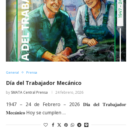
General
Prensa
Día del Trabajador Mecánico
by
SMATA Central Prensa
24 febrero, 2026
1947 – 24 de Febrero – 2026 𝐃𝐢́𝐚 𝐝𝐞𝐥 𝐓𝐫𝐚𝐛𝐚𝐣𝐚𝐝𝐨𝐫
𝐌𝐞𝐜𝐚́𝐧𝐢𝐜𝐨 Hoy se cumplen …