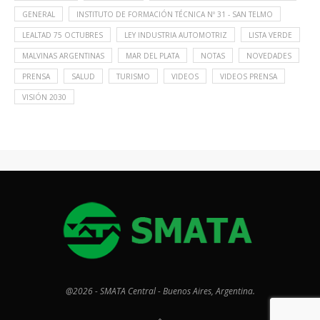
GENERAL
INSTITUTO DE FORMACIÓN TÉCNICA Nº 31 - SAN TELMO
LEALTAD 75 OCTUBRES
LEY INDUSTRIA AUTOMOTRIZ
LISTA VERDE
MALVINAS ARGENTINAS
MAR DEL PLATA
NOTAS
NOVEDADES
PRENSA
SALUD
TURISMO
VIDEOS
VIDEOS PRENSA
VISIÓN 2030
@2026 - SMATA Central - Buenos Aires, Argentina.