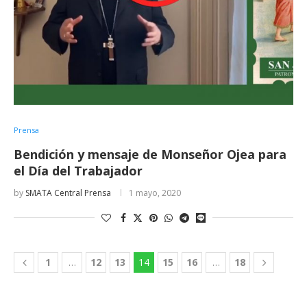
Prensa
Bendición y mensaje de Monseñor Ojea para
el Día del Trabajador
by
SMATA Central Prensa
1 mayo, 2020
1
…
12
13
14
15
16
…
18