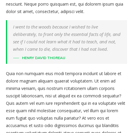
nesciunt. Neque porro quisquam est, qui dolorem ipsum quia
dolor sit amet, consectetur, adipisci velit.
I went to the woods because I wished to live
deliberately, to front only the essential facts of life, and
see if I could not learn what it had to teach, and not,
when I came to die, discover that I had not lived.
HENRY DAVID THOREAU
Quia non numquam eius modi tempora incidunt ut labore et
dolore magnam aliquam quaerat voluptatem. Ut enim ad
minima veniam, quis nostrum rcitationem ullam corporis
suscipit laboriosam, nisi ut aliquid ex ea commodi sequatur?
Quis autem vel eum iure reprehenderit qui in ea voluptate velit
esse quam nihil molestiae consequatur, vel illum qui lorem
eum fugiat quo voluptas nulla pariatur? At vero eos et
accusamus et iusto odio dignissimos ducimus qui blanditiis
esentium voluptatum deleniti atque corrupti quos dolores et