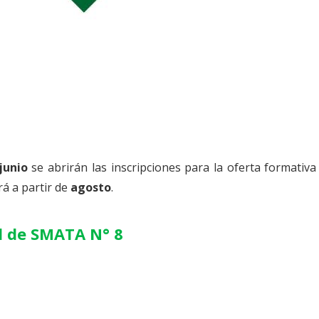
junio
se abrirán las inscripciones para la oferta formativa
á a partir de
agosto
.⁣⁣⁣⁣⁣⁣⁣⁣⁣⁣⁣⁣⁣⁣⁣⁣⁣⁣
l de SMATA N° 8