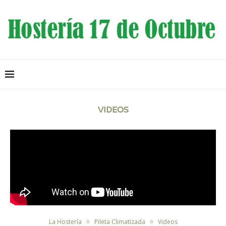
VIDEOS
La Hostería
Pileta Climatizada
Videos