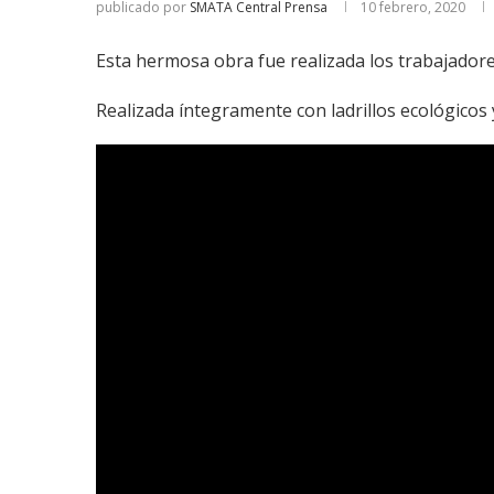
publicado por
SMATA Central Prensa
10 febrero, 2020
Esta hermosa obra fue realizada los trabajadore
Realizada íntegramente con ladrillos ecológicos 