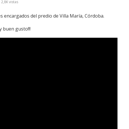
2,8K
vistas
s encargados del predio de Villa María, Córdoba.
y buen gusto!!!